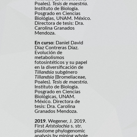
Poales).
Tesis de maestría
.
Instituto de Biología.
Posgrado en Ciencias
Biológias, UNAM. México.
Directora de tesis: Dra.
Carolina Granados
Mendoza.
En curso
: Daniel David
Díaz Contreras Díaz.
Evolución de
metabolismos
fotosintéticos y su papel
en la diversificación de
Tillandsia
subgénero
Tillandsia
(Bromeliaceae,
Poales).
Tesis de maestría
.
Instituto de Biología.
Posgrado en Ciencias
Biológicas, UNAM.
México. Directora de
tesis: Dra. Carolina
Granados Mendoza.
2019
. Wegener, J. 2019.
First
Aristolochia
s. str.
plastome phylogenomic
analysis by mining whole