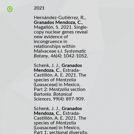
2021
Hernández-Gutiérrez, R.,
Granados Mendoza, C.
,
Magallón, S.
2021
. Single-
copy nuclear genes reveal
new evidence of
incongruence in
relationships within
Malvaceae s.l.
Systematic
Botany
, 46(4): 1042-1052.
Schenk, J. J.,
Granados
Mendoza, C.
, Estrada-
Castillón, A. E.
2021
. The
species of
Mentzelia
(Loasaceae) in Mexico,
Part 2:
Mentzelia
section
Bartonia
.
Botanical
Sciences
, 99(4): 897-909.
Schenk, J. J.,
Granados
Mendoza, C.
, Estrada-
Castillón, A. E.
2021
. The
species of
Mentzelia
(Loasaceae) in Mexico,
Part 1: sectional diversity.