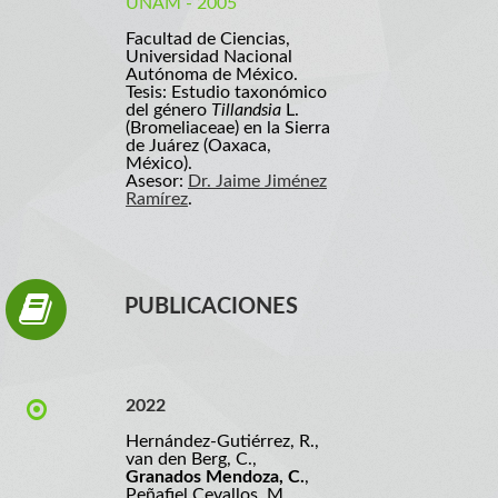
UNAM - 2005
Facultad de Ciencias,
Universidad Nacional
Autónoma de México.
Tesis: Estudio taxonómico
del género
Tillandsia
L.
(Bromeliaceae) en la Sierra
de Juárez (Oaxaca,
México).
Asesor:
Dr. Jaime Jiménez
Ramírez
.
PUBLICACIONES
2022
Hernández-Gutiérrez, R.,
van den Berg, C.,
Granados Mendoza, C.
,
Peñafiel Cevallos, M.,