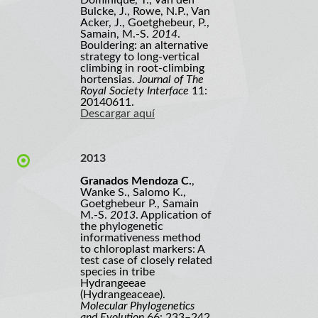
Dominique, T., Van den
Bulcke, J., Rowe, N.P., Van
Acker, J., Goetghebeur, P.,
Samain, M.-S.
2014
.
Bouldering: an alternative
strategy to long-vertical
climbing in root-climbing
hortensias.
Journal of The
Royal Society Interface
11:
20140611.
Descargar aquí
2013
Granados Mendoza C.
,
Wanke S., Salomo K.,
Goetghebeur P., Samain
M.-S.
2013
. Application of
the phylogenetic
informativeness method
to chloroplast markers: A
test case of closely related
species in tribe
Hydrangeeae
(Hydrangeaceae).
Molecular Phylogenetics
and Evolution
66: 233–242.