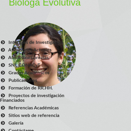
Bióloga Evolutiva
Intereses de Investigación
Afiliaciones Actuales
Afiliaciones previas
SNI, CONACyT
Grados Académicos
Publicaciones
Formación de RR.HH.
Proyectos de investigación
Financiados
Referencias Académicas
Sitios web de referencia
Galería
Contáctame