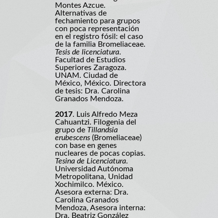
Montes Azcue.
Alternativas de
fechamiento para grupos
con poca representación
en el registro fósil: el caso
de la familia Bromeliaceae.
Tesis de licenciatura
.
Facultad de Estudios
Superiores Zaragoza.
UNAM. Ciudad de
México, México. Directora
de tesis: Dra. Carolina
Granados Mendoza.
2017
. Luis Alfredo Meza
Cahuantzi. Filogenia del
grupo de
Tillandsia
erubescens
(Bromeliaceae)
con base en genes
nucleares de pocas copias.
Tesina de Licenciatura
.
Universidad Autónoma
Metropolitana, Unidad
Xochimilco. México.
Asesora externa: Dra.
Carolina Granados
Mendoza, Asesora interna:
Dra. Beatriz González