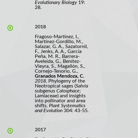
Evolutionary Biology
19:
28.
2018
Fragoso-Martínez, I.,
Martínez-Gordillo, M.,
Salazar, G. A., Sazatornil,
F., Jenks, A. A., García
Peña, M. R., Barrera-
Aveleida, G., Benítez-
Vieyra, S., Magallón, S.,
Cornejo-Tenorio, G.,
Granados Mendoza, C.
2018
. Phylogeny of the
Neotropical sages (
Salvia
subgenus
Calosphace
;
Lamiaceae) and insights
into pollinator and area
shifts.
Plant Systematics
and Evolution
304: 43-55.
2017