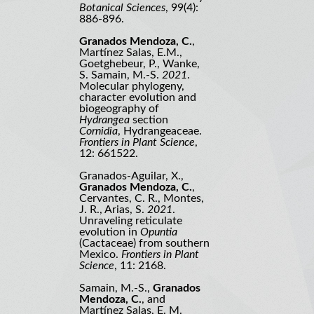
Botanical Sciences
, 99(4):
886-896.
Granados Mendoza, C.
,
Martínez Salas, E.M.,
Goetghebeur, P., Wanke,
S. Samain, M.-S.
2021
.
Molecular phylogeny,
character evolution and
biogeography of
Hydrangea
section
Cornidia
, Hydrangeaceae.
Frontiers in Plant Science
,
12: 661522.
Granados-Aguilar, X.,
Granados Mendoza, C.
,
Cervantes, C. R., Montes,
J. R., Arias, S.
2021
.
Unraveling reticulate
evolution in
Opuntia
(Cactaceae) from southern
Mexico.
Frontiers in Plant
Science
, 11: 2168.
Samain, M.-S.,
Granados
Mendoza, C.
, and
Martínez Salas, E. M.