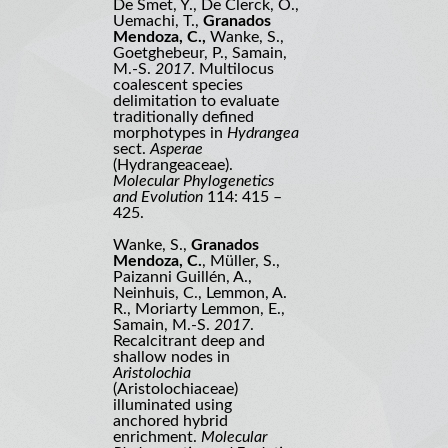
De Smet, Y., De Clerck, O.,
Uemachi, T.,
Granados
Mendoza, C.,
Wanke, S.,
Goetghebeur, P., Samain,
M.-S.
2017
. Multilocus
coalescent species
delimitation to evaluate
traditionally defined
morphotypes in
Hydrangea
sect.
Asperae
(Hydrangeaceae).
Molecular Phylogenetics
and Evolution
114: 415 –
425.
Wanke, S.,
Granados
Mendoza, C.
, Müller, S.,
Paizanni Guillén, A.,
Neinhuis, C., Lemmon, A.
R., Moriarty Lemmon, E.,
Samain, M.-S.
2017
.
Recalcitrant deep and
shallow nodes in
Aristolochia
(Aristolochiaceae)
illuminated using
anchored hybrid
enrichment.
Molecular