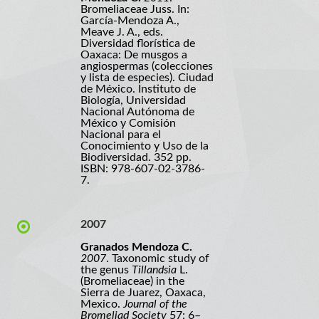
Bromeliaceae Juss. In:
García-Mendoza A.,
Meave J. A., eds.
Diversidad florística de
Oaxaca: De musgos a
angiospermas (colecciones
y lista de especies). Ciudad
de México. Instituto de
Biología, Universidad
Nacional Autónoma de
México y Comisión
Nacional para el
Conocimiento y Uso de la
Biodiversidad. 352 pp.
ISBN: 978-607-02-3786-
7.
2007
Granados Mendoza C.
2007
. Taxonomic study of
the genus
Tillandsia
L.
(Bromeliaceae) in the
Sierra de Juarez, Oaxaca,
Mexico.
Journal of the
Bromeliad Society
57: 6–