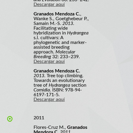
Descargar aquí
Granados Mendoza C.
,
Wanke S., Goetghebeur P.,
Samain M.-S.
2013
.
Facilitating wide
hybridization in
Hydrangea
s.l. cultivars: A
phylogenetic and marker-
assisted breeding
approach.
Molecular
Breeding
32: 233–239.
Descargar aquí
Granados Mendoza C.
2013
. Tree top climbing.
Towards an evolutionary
tree of
Hydrangea
section
Cornidia
. ISBN: 978-94-
6197-171-5.
Descargar aquí
2011
Flores-Cruz M.,
Granados
Mendoza C.
2011
.