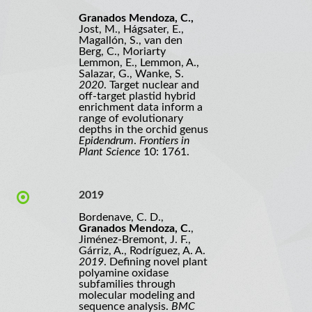
Granados Mendoza, C.,
Jost, M., Hágsater, E.,
Magallón, S., van den
Berg, C., Moriarty
Lemmon, E., Lemmon, A.,
Salazar, G., Wanke, S.
2020
. Target nuclear and
off-target plastid hybrid
enrichment data inform a
range of evolutionary
depths in the orchid genus
Epidendrum
.
Frontiers in
Plant Science
10: 1761.
2019
Bordenave, C. D.,
Granados Mendoza, C.
,
Jiménez-Bremont, J. F.,
Gárriz, A., Rodríguez, A. A.
2019
. Defining novel plant
polyamine oxidase
subfamilies through
molecular modeling and
sequence analysis.
BMC