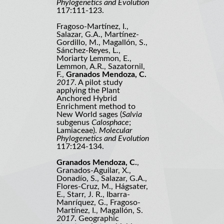
Phylogenetics and Evolution
117:111-123.
Fragoso-Martínez, I.,
Salazar, G.A., Martínez-
Gordillo, M., Magallón, S.,
Sánchez-Reyes, L.,
Moriarty Lemmon, E.,
Lemmon, A.R., Sazatornil,
F.,
Granados Mendoza, C.
2017
. A pilot study
applying the Plant
Anchored Hybrid
Enrichment method to
New World sages (
Salvia
subgenus
Calosphace
;
Lamiaceae).
Molecular
Phylogenetics and Evolution
117:124-134.
Granados Mendoza, C.
,
Granados-Aguilar, X.,
Donadío, S., Salazar, G.A.,
Flores-Cruz, M., Hágsater,
E., Starr, J. R., Ibarra-
Manríquez, G., Fragoso-
Martínez, I., Magallón, S.
2017
. Geographic