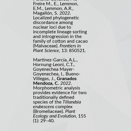
Freire M., E., Lemmon,
E.M., Lemmon, A.R.,
Magallón, S.
2022
.
Localized phylogenetic
discordance among
nuclear loci due to
incomplete lineage sorting
and introgression in the
family of cotton and cacao
(Malvaceae).
Frontiers in
Plant Science
, 13: 850521.
Martínez-García, A.L.,
Hornung-Leoni, C.T.,
Goyenechea Mayer-
Goyenechea, I., Bueno-
Villegas, J.,
Granados
Mendoza, C.
2022
.
Morphometric analysis
provides evidence for two
traditionally defined
species of the
Tillandsia
erubescens
complex
(Bromeliaceae).
Plant
Ecology and Evolution
, 155
(1): 29–40.