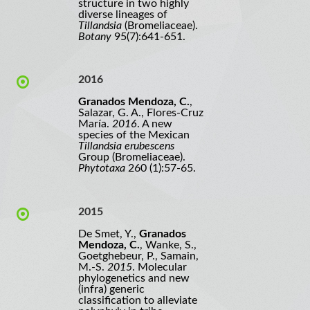
structure in two highly
diverse lineages of
Tillandsia
(Bromeliaceae).
Botany
95(7):641-651.
2016
Granados Mendoza, C.
,
Salazar, G. A., Flores-Cruz
María.
2016
. A new
species of the Mexican
Tillandsia erubescens
Group (Bromeliaceae).
Phytotaxa
260 (1):57-65.
2015
De Smet, Y.,
Granados
Mendoza, C.
, Wanke, S.,
Goetghebeur, P., Samain,
M.-S.
2015
. Molecular
phylogenetics and new
(infra) generic
classification to alleviate