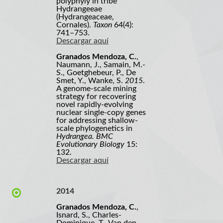
polyphyly in tribe
Hydrangeeae
(Hydrangeaceae,
Cornales).
Taxon
64(4):
741–753.
Descargar aquí
Granados Mendoza, C.
,
Naumann, J., Samain, M.-
S., Goetghebeur, P., De
Smet, Y., Wanke, S.
2015
.
A genome-scale mining
strategy for recovering
novel rapidly-evolving
nuclear single-copy genes
for addressing shallow-
scale phylogenetics in
Hydrangea. BMC
Evolutionary Biology
15:
132.
Descargar aquí
2014
Granados Mendoza, C.
,
Isnard, S., Charles-