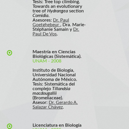
Tesis: Tree top climbing.
Towards an evolutionary
tree of
Hydrangea
section
Cornidia
.
Asesores:
Dr. Paul
Goetghebeur
, Dra. Marie-
Stéphanie Samain y
Dr.
Paul De Vos
.
Maestría en Ciencias
Biológicas (Sistemática).
UNAM - 2008
Instituto de Biología,
Universidad Nacional
Autónoma de México.
Tesis: Sistemática del
complejo
Tillandsia
macdougallii
(Bromeliaceae).
Asesor:
Dr. Gerardo A.
Salazar Chávez
.
Licenciatura en Biología