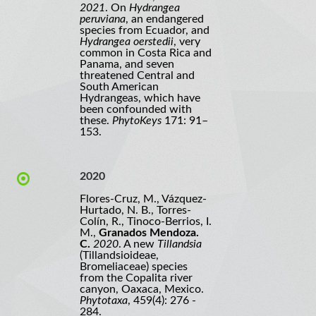
2021
. On
Hydrangea
peruviana
, an endangered
species from Ecuador, and
Hydrangea oerstedii
, very
common in Costa Rica and
Panama, and seven
threatened Central and
South American
Hydrangeas, which have
been confounded with
these.
PhytoKeys
171: 91–
153.
2020
Flores-Cruz, M., Vázquez-
Hurtado, N. B., Torres-
Colín, R., Tinoco-Berrios, I.
M.,
Granados Mendoza.
C.
2020
. A new
Tillandsia
(Tillandsioideae,
Bromeliaceae) species
from the Copalita river
canyon, Oaxaca, Mexico.
Phytotaxa
, 459(4): 276 -
284.